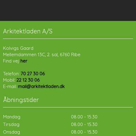
A​rkitektladen A/S​
Kolvigs Gaard
Mellemdammen 13C, 2. sal, 6760 Ribe
Find vej
her
Telefon:
70 27 30 06
Mobil:
22 12 30 06
E-mail:
mail@arkitektladen.dk
Åbningstider
​Mandag
08.00 - 15.30​
​Tirsdag
08.00 - 15.30​
​Onsdag
08.00 - 15.30​